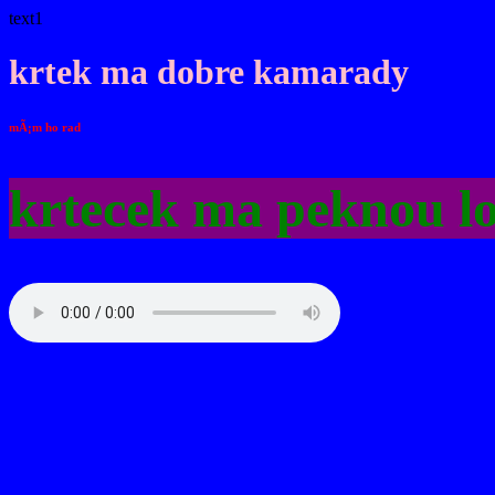
text1
krtek ma dobre kamarady
mÃ¡m ho rad
krtecek ma peknou l